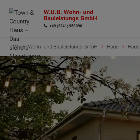
W.U.B. Wohn- und
Bauleistungs GmbH
+49 (2241) 958090
W.u.B. Wohn- und Bauleistungs GmbH
Haus
Haus