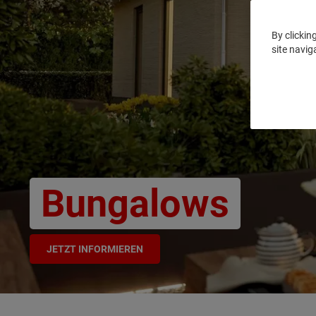
By clickin
site navig
Bungalows
JETZT INFORMIEREN