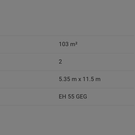
103 m²
2
5.35 m x 11.5 m
EH 55 GEG