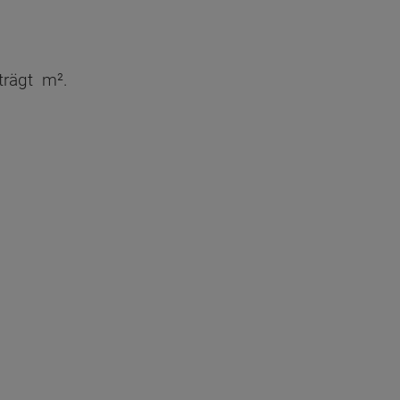
choss - Grundrissvarianten:
trägt
m².
aumfläche nach DIN 277 Obergeschoss
14.09 m²
9.29 m²
9.29 m²
8.29 m²
9.76 m²