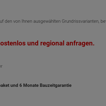
Oberges
uf den von Ihnen ausgewählten Grundrissvarianten, be
Mitte-
Links
ostenlos und regional anfragen.
Netto-R
Schlafen
er
Kind
Kind 2
aket und 6 Monate Bauzeitgarantie
Bad
Flur