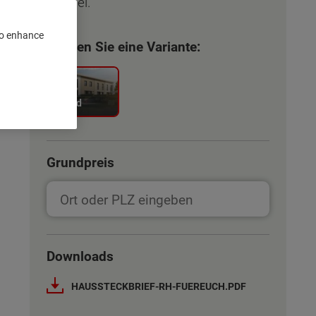
flexibel.
 to enhance
Wählen Sie eine Variante:
Trend
Grundpreis
Downloads
HAUSSTECKBRIEF-RH-FUEREUCH.PDF