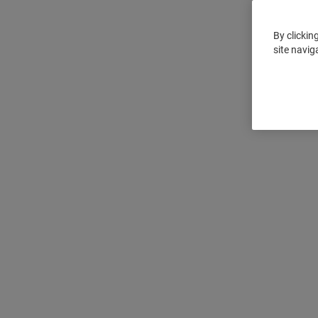
By clickin
site navig