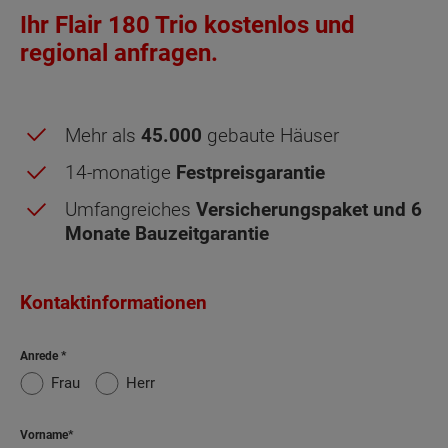
Ihr Flair 180 Trio kostenlos und
regional anfragen.
Mehr als
45.000
gebaute Häuser
14-monatige
Festpreisgarantie
Umfangreiches
Versicherungspaket und 6
Monate Bauzeitgarantie
Obergeschoss (2 Wohnungen) -
Kontaktinformationen
Grundrissvarianten:
Standard
Balkon
Anrede
Frau
Herr
Netto-Raumfläche nach DIN 277 Obergeschoss
Vorname
(2 Wohnungen)