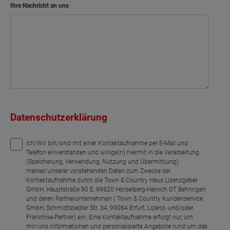
Bad
6.65 m²
Ihre Nachricht an uns
Netto-Raumfläche
94.06
m²
Wohnen
Flur
Küche
Datenschutzerklärung
Bad
Schlafen
Ich/Wir bin/sind mit einer Kontaktaufnahme per E-Mail und
Telefon einverstanden und willige(n) hiermit in die Verarbeitung
(Speicherung, Verwendung, Nutzung und Übermittlung)
Wohnen
meiner/unserer vorstehenden Daten zum Zwecke der
Kontaktaufnahme durch die Town & Country Haus Lizenzgeber
Flur
GmbH, Hauptstraße 90 E, 99820 Hörselberg-Hainich OT Behringen
und deren Partnerunternehmen ( Town & Country Kundenservice
GmbH, Schmidtstedter Str. 34, 99084 Erfurt, Lizenz- und/oder
Küche
Franchise-Partner) ein. Eine Kontaktaufnahme erfolgt nur, um
mir/uns Informationen und personalisierte Angebote rund um das