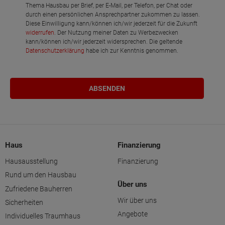
Schlafen
Thema Hausbau per Brief, per E-Mail, per Telefon, per Chat oder
durch einen persönlichen Ansprechpartner zukommen zu lassen.
Diese Einwilligung kann/können ich/wir jederzeit für die Zukunft
Bad
widerrufen
. Der Nutzung meiner Daten zu Werbezwecken
kann/können ich/wir jederzeit widersprechen. Die geltende
Netto-Raumfläche
94.04
Datenschutzerklärung
habe ich zur Kenntnis genommen.
Haus
Finanzierung
Hausausstellung
Finanzierung
Rund um den Hausbau
Über uns
Zufriedene Bauherren
Wir über uns
Sicherheiten
Angebote
Individuelles Traumhaus