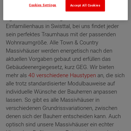
Cookies Settings
Accept All Cookies
Egal ob Stadtvilla, Bungalow oder klassisches
Einfamilienhaus in Swisttal, bei uns findet jeder
sein perfektes Traumhaus mit der passenden
Wohnraumgröße. Alle Town & Country
Massivhäuser werden energetisch nach den
aktuellen Vorgaben gebaut und erfüllen das
Gebäudeenergiegesetz, kurz GEG. Wir bieten
mehr als
40 verschiedene Haustypen
an, die sich
alle trotz standardisierter Modulbauweise auf
individuelle Wünsche der Bauherren anpassen
lassen. So gibt es alle Massivhäuser in
verschiedenen Grundrissvariationen, zwischen
denen sich der Bauherr entscheiden kann. Auch
optisch sind unsere Massivhäuser ein echter