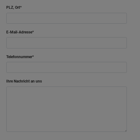
Bad
7.02 m²
PLZ, Ort
Flur
8.54 m²
E-Mail-Adresse
Netto-Raumfläche
98.46
m²
Kind
Telefonnummer
Kind 2
Schlafen
Ihre Nachricht an uns
Abstellraum
Bad
Gast
Flur