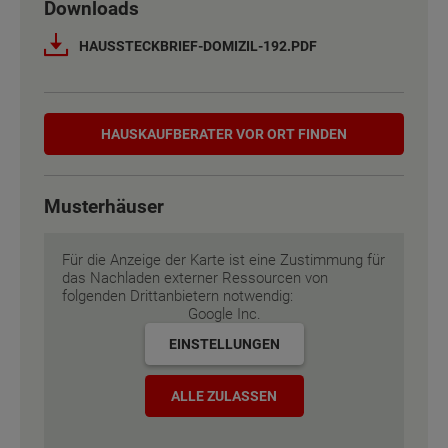
Downloads
Netto-Raumfläche nach DIN 277
Netto-Raumfläche nach DIN 277
187 - 203 m²
187 - 203 m²
HAUSSTECKBRIEF-DOMIZIL-192.PDF
Etagen
Etagen
2
2
Hauskaufberater
Außenmaße
Außenmaße
13 m x 10.75 m
13 m x 10.75 m
HAUSKAUF­BERATER VOR ORT FINDEN
Energiestandard
Energiestandard
EH 55 GEG
EH 55 GEG
Musterhäuser
Inklusivausstattung
Inklusivausstattung
Für die Anzeige der Karte ist eine Zustimmung für
das Nachladen externer Ressourcen von
folgenden Drittanbietern notwendig:
Google Inc.
EINSTELLUNGEN
ALLE ZULASSEN