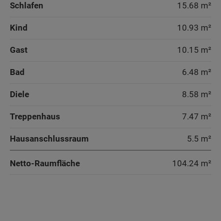
Schlafen
15.68 m²
– ideal geeignet für ein Kinder- und
– ideal geeignet für ein Kinder- und
Gästezimmer.
Gästezimmer.
Kind
10.93 m²
Das Domizil eignet sich auch optimal als
Das Domizil eignet sich auch optimal als
Gast
10.15 m²
Mehrgenerationenhaus.
Mehrgenerationenhaus.
Bad
6.48 m²
Sonderausstattung
Sonderausstattung
Diele
8.58 m²
Energiestandard EH 40
Wand und Fassade Klinker - Domizil 192
Treppenhaus
7.47 m²
Energiestandard EH 40
Hausanschlussraum
5.5 m²
Netto-Raumfläche
104.24
m²
Wohnen und Küche
Wohnen