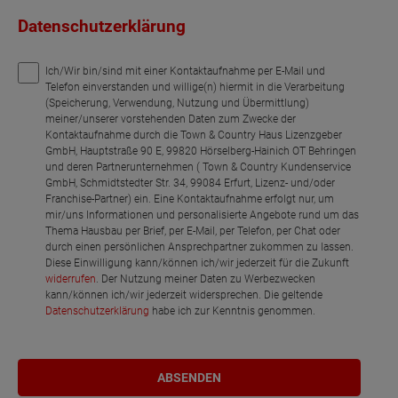
Datenschutzerklärung
Netto-Raumfläche
85.48
Ich/Wir bin/sind mit einer Kontaktaufnahme per E-Mail und
Telefon einverstanden und willige(n) hiermit in die Verarbeitung
(Speicherung, Verwendung, Nutzung und Übermittlung)
meiner/unserer vorstehenden Daten zum Zwecke der
Kontaktaufnahme durch die Town & Country Haus Lizenzgeber
GmbH, Hauptstraße 90 E, 99820 Hörselberg-Hainich OT Behringen
und deren Partnerunternehmen ( Town & Country Kundenservice
GmbH, Schmidtstedter Str. 34, 99084 Erfurt, Lizenz- und/oder
Franchise-Partner) ein. Eine Kontaktaufnahme erfolgt nur, um
mir/uns Informationen und personalisierte Angebote rund um das
Thema Hausbau per Brief, per E-Mail, per Telefon, per Chat oder
durch einen persönlichen Ansprechpartner zukommen zu lassen.
Diese Einwilligung kann/können ich/wir jederzeit für die Zukunft
widerrufen
. Der Nutzung meiner Daten zu Werbezwecken
kann/können ich/wir jederzeit widersprechen. Die geltende
Datenschutzerklärung
habe ich zur Kenntnis genommen.