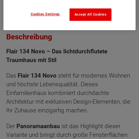
Cookies Settings
Accept All Cookies
Beschreibung
Flair 134 Novo – Das lichtdurchflutete
Traumhaus mit Stil
Das
Flair 134 Novo
steht für modernes Wohnen
und höchste Lebensqualität. Dieses
Einfamilienhaus kombiniert durchdachte
Architektur mit exklusiven Design-Elementen, die
Ihr Zuhause einzigartig machen.
Der
Panoramaanbau
ist das Highlight dieser
Variante und bringt durch große Fensterflächen