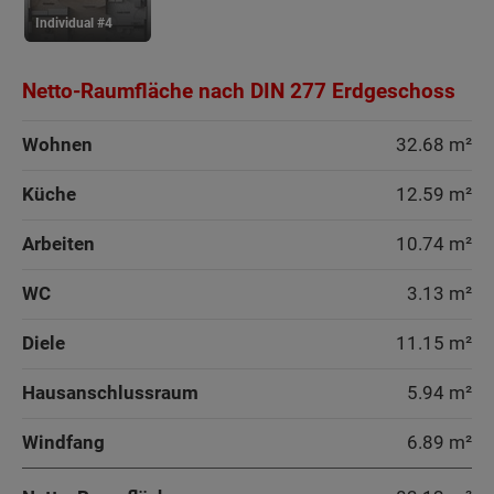
Raum.
Individual #4
Sonderausstattung
Netto-Raumfläche nach DIN 277 Erdgeschoss
Wand und Fassade Klinker - Lichthaus 152
Wohnen
32.68 m²
Energiestandard EH 40
Küche
12.59 m²
Arbeiten
10.74 m²
WC
3.13 m²
Diele
11.15 m²
Hausanschlussraum
5.94 m²
Windfang
6.89 m²