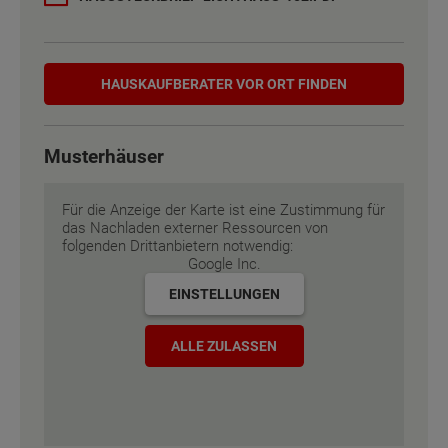
Etagen
3
Hauskaufberater
Außenmaße
8.88 m x 10.75 m
HAUSKAUF­BERATER VOR ORT FINDEN
Energiestandard
EH 55 GEG
Musterhäuser
Inklusivausstattung
Für die Anzeige der Karte ist eine Zustimmung für
das Nachladen externer Ressourcen von
folgenden Drittanbietern notwendig:
Google Inc.
EINSTELLUNGEN
ALLE ZULASSEN