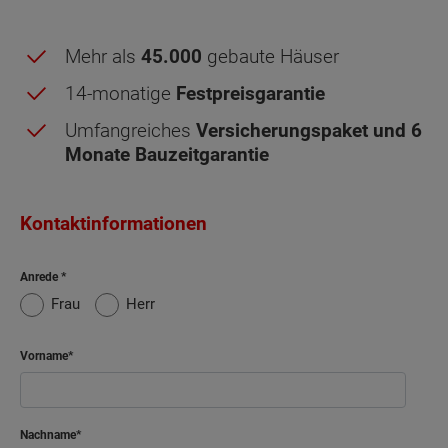
Mehr als
45.000
gebaute Häuser
14-monatige
Festpreisgarantie
Umfangreiches
Versicherungspaket und 6
Monate Bauzeitgarantie
Kontaktinformationen
Dachgeschoss - Grundrissvarianten:
Spitzboden - Grundrissvarianten:
Ausgebauter
Individual
Individual
Individual
Individual
Spitzboden
Standard
Spitzboden
#1
#2
#3
#4
nicht
Ausgebauter
ausgebaut
Spitzboden
Anrede
Frau
Herr
Netto-Raumfläche nach DIN 277 Dachgeschoss
Netto-Raumfläche nach DIN 277 Spitzboden
Vorname
Schlafen
16.54 m²
Spitzboden
Kind
15.83 m²
Nachname
Netto-Raumfläche
0
m²