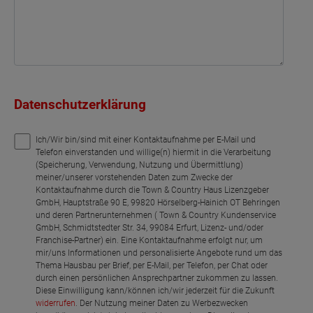
Flur
Flur
Bad
Flur
Schlafen
Flur
Abseite
Netto-Raumfläche
Netto-Raumfläche
Netto-Raumfläche
79.68
79.32
78.69
Netto-Raumfläche
Netto-Raumfläche
78.72
79.2
Datenschutzerklärung
Ich/Wir bin/sind mit einer Kontaktaufnahme per E-Mail und
Telefon einverstanden und willige(n) hiermit in die Verarbeitung
(Speicherung, Verwendung, Nutzung und Übermittlung)
meiner/unserer vorstehenden Daten zum Zwecke der
Kontaktaufnahme durch die Town & Country Haus Lizenzgeber
GmbH, Hauptstraße 90 E, 99820 Hörselberg-Hainich OT Behringen
und deren Partnerunternehmen ( Town & Country Kundenservice
GmbH, Schmidtstedter Str. 34, 99084 Erfurt, Lizenz- und/oder
Franchise-Partner) ein. Eine Kontaktaufnahme erfolgt nur, um
mir/uns Informationen und personalisierte Angebote rund um das
Thema Hausbau per Brief, per E-Mail, per Telefon, per Chat oder
durch einen persönlichen Ansprechpartner zukommen zu lassen.
Diese Einwilligung kann/können ich/wir jederzeit für die Zukunft
widerrufen
. Der Nutzung meiner Daten zu Werbezwecken