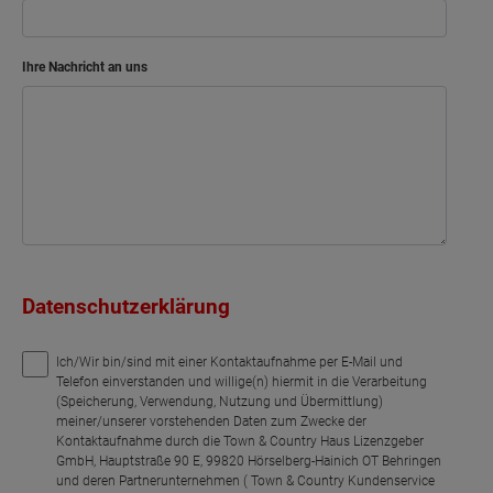
Arbeiten
Kind
Ihre Nachricht an uns
Bad
Flur
Netto-Raumfläche
60.45
Datenschutzerklärung
Ich/Wir bin/sind mit einer Kontaktaufnahme per E-Mail und
Telefon einverstanden und willige(n) hiermit in die Verarbeitung
(Speicherung, Verwendung, Nutzung und Übermittlung)
meiner/unserer vorstehenden Daten zum Zwecke der
Kontaktaufnahme durch die Town & Country Haus Lizenzgeber
GmbH, Hauptstraße 90 E, 99820 Hörselberg-Hainich OT Behringen
und deren Partnerunternehmen ( Town & Country Kundenservice