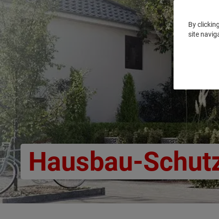
By clickin
site navig
Hausbau-Schutz