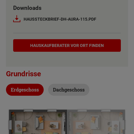
Downloads
Netto-Raumfläche nach DIN 277
118 m²
HAUSSTECKBRIEF-DH-AURA-115.PDF
Etagen
2
Hauskaufberater
Außenmaße
10 m x 7 m
HAUSKAUF­BERATER VOR ORT FINDEN
Energiestandard
EH 55 GEG
Grundrisse
Inklusivausstattung
Erdgeschoss
Dachgeschoss