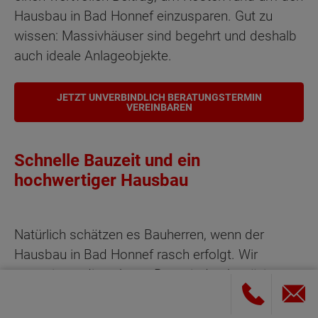
Hausbau in Bad Honnef einzusparen. Gut zu
wissen: Massivhäuser sind begehrt und deshalb
auch ideale Anlageobjekte.
JETZT UNVERBINDLICH BERATUNGSTERMIN
VEREINBAREN
Schnelle Bauzeit und ein
hochwertiger Hausbau
Natürlich schätzen es Bauherren, wenn der
Hausbau in Bad Honnef rasch erfolgt. Wir
garantieren diese kurze Bauzeit durch präzise
Vorbereitung und durch den Einsatz von
professionellen Fachkräften aus dem Rhein-Sieg