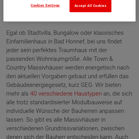
ideale Altersvorsorge.
Cookies Settings
Accept All Cookies
Egal ob Stadtvilla, Bungalow oder klassisches
Einfamilienhaus in Bad Honnef, bei uns findet
jeder sein perfektes Traumhaus mit der
passenden Wohnraumgröße. Alle Town &
Country Massivhäuser werden energetisch nach
den aktuellen Vorgaben gebaut und erfüllen das
Gebäudeenergiegesetz, kurz GEG. Wir bieten
mehr als
40 verschiedene Haustypen
an, die sich
alle trotz standardisierter Modulbauweise auf
individuelle Wünsche der Bauherren anpassen
lassen. So gibt es alle Massivhäuser in
verschiedenen Grundrissvariationen, zwischen
denen sich der Bauherr entscheiden kann. Auch