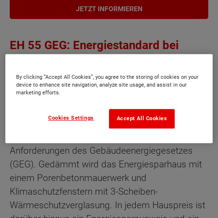
JETZT INFORMIEREN
EH 55 GEG: Energiestandard bei
Town & Country Haus
By clicking “Accept All Cookies”, you agree to the storing of cookies on your
device to enhance site navigation, analyze site usage, and assist in our
marketing efforts.
Jedes Town & Country Massivhaus ist
standardmäßig bereits ein Effizienzhaus-55-GEG.
Cookies Settings
Accept All Cookies
Ein Massivhaus dieser Effizienz entspricht mit
seiner Ausstattung den aktuellen gesetzlichen
Anforderungen des Gebäudeenergiegesetzes
(GEG). Gedämmt wird das Energiesparhaus mit
einem Porenbetonmauerwerk und
Klimaschutzfenstern mit 3-Scheiben-
Wärmeschutzverglasung. In jedem Hauspreis ist