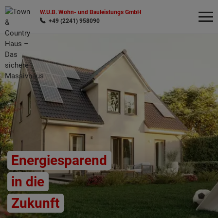
W.U.B. Wohn- und Bauleistungs GmbH
+49 (2241) 958090
Wonach möchten Sie suchen?
Energiesparend
in die
Zukunft