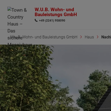
W.U.B. Wohn- und
Bauleistungs GmbH
+49 (2241) 958090
W.u.B. Wohn- und Bauleistungs GmbH
Haus
Nach